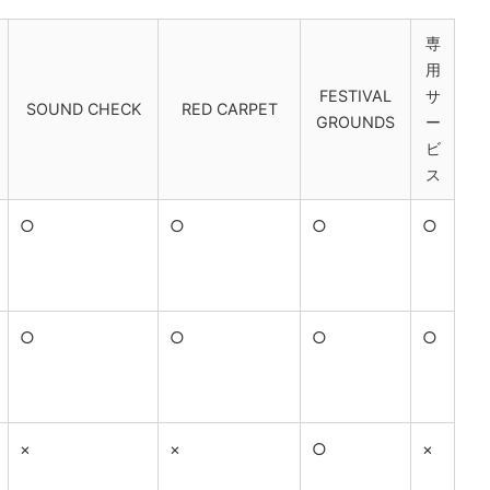
専
用
FESTIVAL
サ
SOUND CHECK
RED CARPET
GROUNDS
ー
ビ
ス
○
○
○
○
○
○
○
○
×
×
○
×