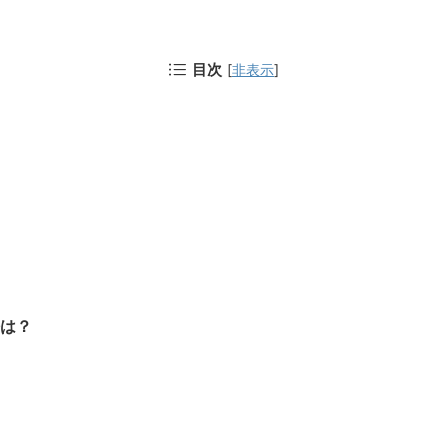
目次
[
非表示
]
法は？