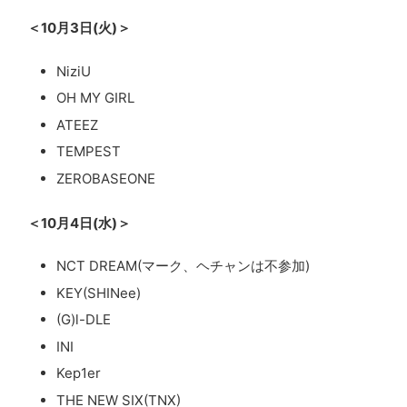
＜10月3日(火)＞
NiziU
OH MY GIRL
ATEEZ
TEMPEST
ZEROBASEONE
＜10月4日(水)＞
NCT DREAM(マーク、ヘチャンは不参加)
KEY(SHINee)
(G)l-DLE
INI
Kep1er
THE NEW SIX(TNX)