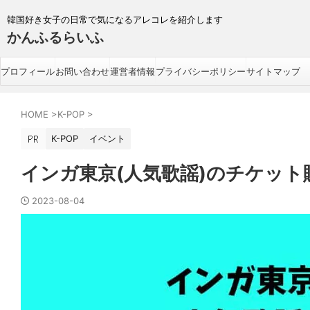
韓国好き女子の日常で気になるアレコレを紹介します
かんふるらいふ
プロフィール
お問い合わせ
運営者情報
プライバシーポリシー
サイトマップ
HOME
>
K-POP
>
K-POP
イベント
インガ東京(人気歌謡)のチケッ
2023-08-04