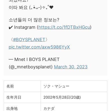
이따 봐요 (｡•̀ᴗ-)✧₊˚❤️
소년들의 더 많은 정보는?
✔️ Instagram (
https://t.co/1fDTBxHGcu
)
〈
#BOYSPLANET
〉
pic.twitter.com/axw5986YyX
— Mnet I BOYS PLANET
(@_mnetboysplanet)
March 30, 2023
名前
ソク・マシュー
生年月日
2002年5月28日(20歳)
出身地
カナダ