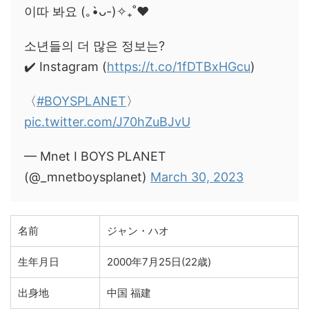
이따 봐요 (｡•̀ᴗ-)✧₊˚❤️
소년들의 더 많은 정보는?
✔️ Instagram (
https://t.co/1fDTBxHGcu
)
〈
#BOYSPLANET
〉
pic.twitter.com/J70hZuBJvU
— Mnet I BOYS PLANET
(@_mnetboysplanet)
March 30, 2023
名前
ジャン・ハオ
生年月日
2000年7月25日(22歳)
出身地
中国 福建