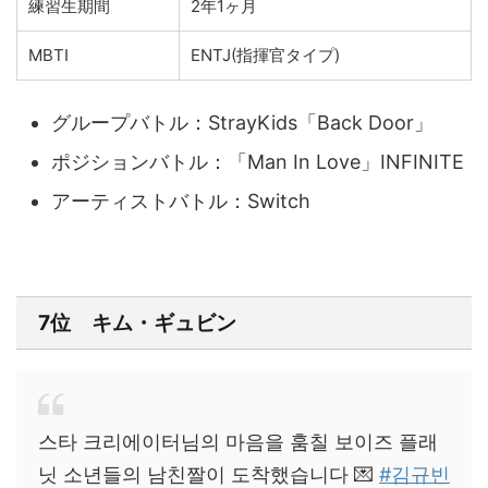
練習生期間
2年1ヶ月
MBTI
ENTJ(指揮官タイプ)
グループバトル：StrayKids「Back Door」
ポジションバトル：「Man In Love」INFINITE
アーティストバトル：
Switch
7位 キム・ギュビン
스타 크리에이터님의 마음을 훔칠 보이즈 플래
닛 소년들의 남친짤이 도착했습니다 💌
#김규빈