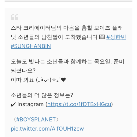
스타 크리에이터님의 마음을 훔칠 보이즈 플래
닛 소년들의 남친짤이 도착했습니다 💌
#성한빈
#SUNGHANBIN
오늘도 빛나는 소년들과 함께하는 목요일, 준비
되셨나요?
이따 봐요 (｡•̀ᴗ-)✧₊˚❤️
소년들의 더 많은 정보는?
✔️ Instagram (
https://t.co/1fDTBxHGcu
)
〈
#BOYSPLANET
〉
pic.twitter.com/AlfOUH1zcw