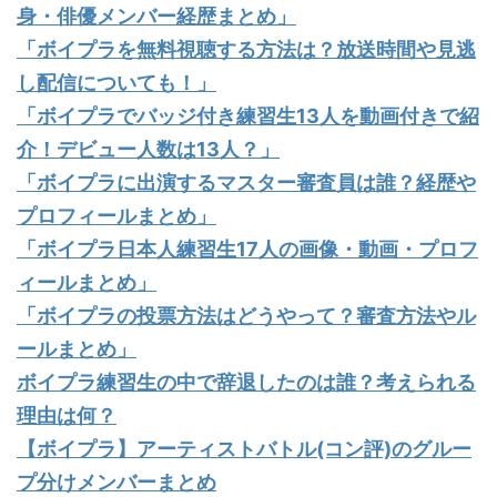
身・俳優メンバー経歴まとめ」
「ボイプラを無料視聴する方法は？放送時間や見逃
し配信についても！」
「ボイプラでバッジ付き練習生13人を動画付きで紹
介！デビュー人数は13人？」
「ボイプラに出演するマスター審査員は誰？経歴や
プロフィールまとめ」
「ボイプラ日本人練習生17人の画像・動画・プロフ
ィールまとめ」
「ボイプラの投票方法はどうやって？審査方法やル
ールまとめ」
ボイプラ練習生の中で辞退したのは誰？考えられる
理由は何？
【ボイプラ】アーティストバトル(コン評)のグルー
プ分けメンバーまとめ