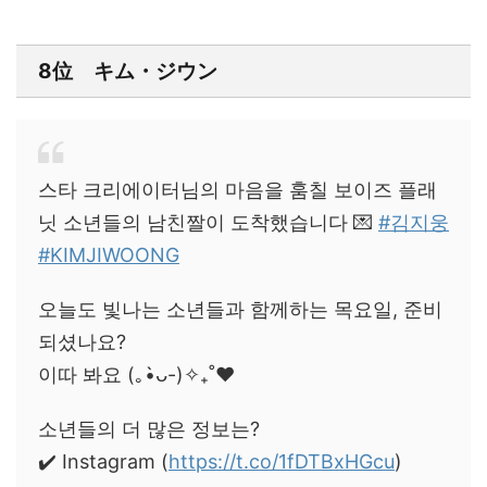
8位 キム・ジウン
스타 크리에이터님의 마음을 훔칠 보이즈 플래
닛 소년들의 남친짤이 도착했습니다 💌
#김지웅
#KIMJIWOONG
오늘도 빛나는 소년들과 함께하는 목요일, 준비
되셨나요?
이따 봐요 (｡•̀ᴗ-)✧₊˚❤️
소년들의 더 많은 정보는?
✔️ Instagram (
https://t.co/1fDTBxHGcu
)