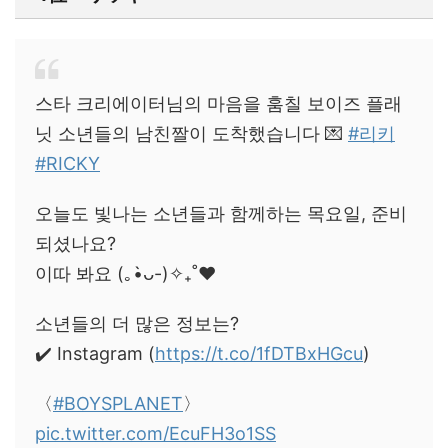
스타 크리에이터님의 마음을 훔칠 보이즈 플래
닛 소년들의 남친짤이 도착했습니다 💌
#리키
#RICKY
오늘도 빛나는 소년들과 함께하는 목요일, 준비
되셨나요?
이따 봐요 (｡•̀ᴗ-)✧₊˚❤️
소년들의 더 많은 정보는?
✔️ Instagram (
https://t.co/1fDTBxHGcu
)
〈
#BOYSPLANET
〉
pic.twitter.com/EcuFH3o1SS