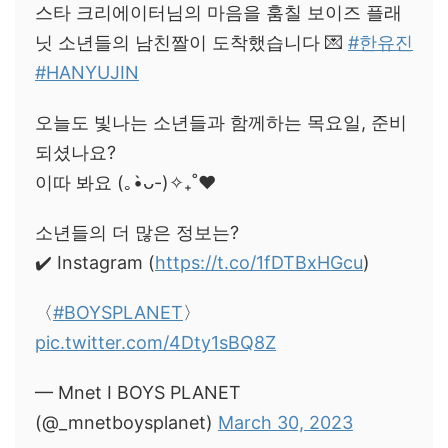
스타 크리에이터님의 마음을 훔칠 보이즈 플래
닛 소년들의 남친짤이 도착했습니다 💌
#한유진
#HANYUJIN
오늘도 빛나는 소년들과 함께하는 목요일, 준비
되셨나요?
이따 봐요 (｡•̀ᴗ-)✧₊˚❤️
소년들의 더 많은 정보는?
✔️ Instagram (
https://t.co/1fDTBxHGcu
)
〈
#BOYSPLANET
〉
pic.twitter.com/4Dty1sBQ8Z
— Mnet I BOYS PLANET
(@_mnetboysplanet)
March 30, 2023