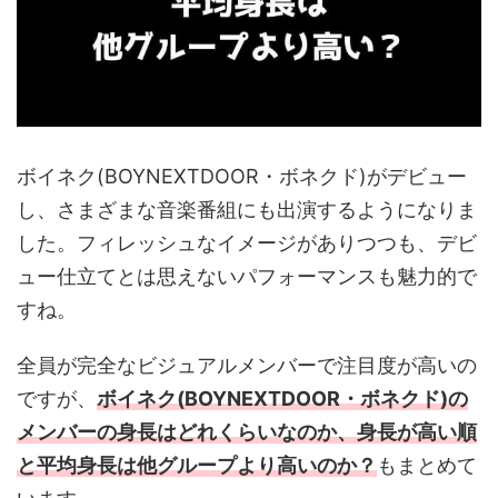
ボイネク(BOYNEXTDOOR・ボネクド)がデビュー
し、さまざまな音楽番組にも出演するようになりま
した。フィレッシュなイメージがありつつも、デビ
ュー仕立てとは思えないパフォーマンスも魅力的で
すね。
全員が完全なビジュアルメンバーで注目度が高いの
ですが、
ボイネク(BOYNEXTDOOR・ボネクド)の
メンバーの身長はどれくらいなのか、身長が高い順
と平均身長は他グループより高いのか？
もまとめて