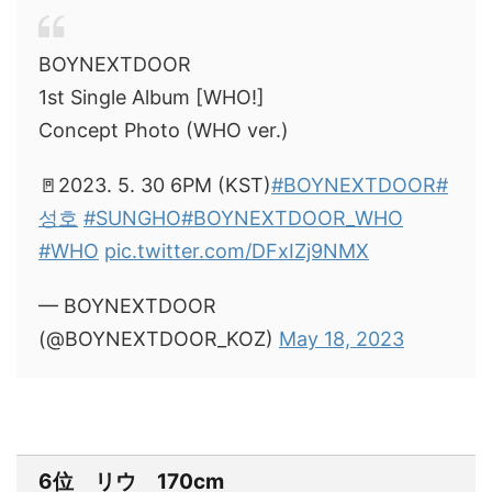
BOYNEXTDOOR
1st Single Album [WHO!]
Concept Photo (WHO ver.)
🚪2023. 5. 30 6PM (KST)
#BOYNEXTDOOR
#
성호
#SUNGHO
#BOYNEXTDOOR_WHO
#WHO
pic.twitter.com/DFxIZj9NMX
— BOYNEXTDOOR
(@BOYNEXTDOOR_KOZ)
May 18, 2023
6位 リウ 170cm