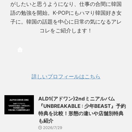
がしたいと思うようになり、仕事の合間に韓国
語の勉強を開始。K-POPにもハマり韓国好き女
子に。韓国の話題を中心に日常の気になるアレ
コレをご紹介します！
詳しいプロフィールはこちら
ALD1(アドワン)2ndミニアルバム
『UNBREAKABLE : 少年BEAST』予約
特典を比較！形態の違いや店舗別特典
も紹介
2026/7/29