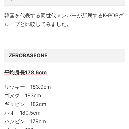
韓国を代表する同世代メンバーが所属するK-POPグ
ループと比較してみました。
ZEROBASEONE
平均身長178.6cm
リッキー 183.9cm
ゴヌク 183cm
ギュビン 182cm
ハオ 180.5cm
ハンビン 179cm