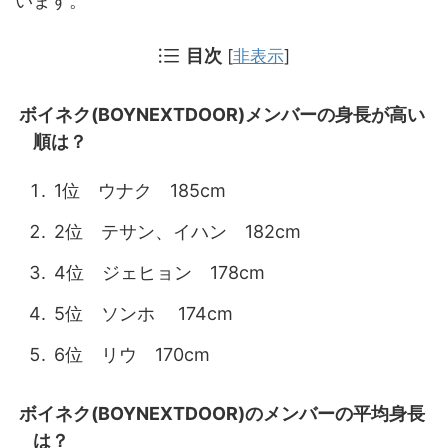
います。
目次
[
非表示
]
ボイネク(BOYNEXTDOOR)メンバーの身長が高い
順は？
1位 ウナク 185cm
2位 テサン、イハン 182cm
4位 ジェヒョン 178cm
5位 ソンホ 174cm
6位 リウ 170cm
ボイネク(BOYNEXTDOOR)のメンバーの平均身長
は？