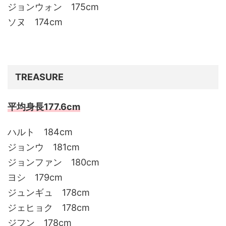
ジョンウォン 175cm
ソヌ 174cm
TREASURE
平均身長177.6cm
ハルト 184cm
ジョンウ 181cm
ジョンファン 180cm
ヨシ 179cm
ジュンギュ 178cm
ジェヒョク 178cm
ジフン 178cm