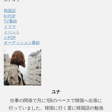
韓国語
K-POP
TV番組
ドラマ
イベント
J-POP
オーディション番組
ユナ
仕事の関係で月に1回のペースで韓国へ出張に
行っていました。韓国に行く度に韓国語の勉強