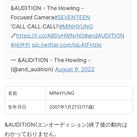
&AUDITION - The Howling -
Focused Camera
#SEVENTEEN
'CALL CALL CALL!'
#MINHYUNG
🔗
https://t.co/A6DyHWNrN0
#andAUDITION
#세븐틴
pic.twitter.com/jqL4tFHzlo
— &AUDITION - The Howling -
(@and_audition)
August 8, 2022
名前
MINHYUNG
生年月日
2007年1月27日(17歳)
&AUDITION(エンオーディション)終了後の動向は
わかっておりません。