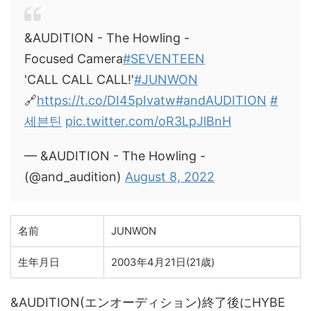
&AUDITION - The Howling -
Focused Camera
#SEVENTEEN
'CALL CALL CALL!'
#JUNWON
🔗
https://t.co/DI45pIvatw
#andAUDITION
#
세븐틴
pic.twitter.com/oR3LpJlBnH
— &AUDITION - The Howling -
(@and_audition)
August 8, 2022
名前
JUNWON
生年月日
2003年4月21日(21歳)
&AUDITION(エンオーディション)終了後にHYBE