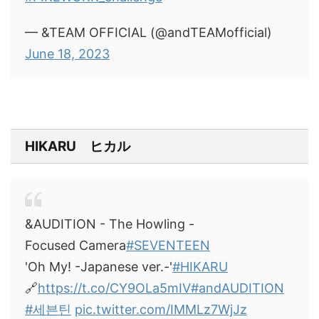
— &TEAM OFFICIAL (@andTEAMofficial)
June 18, 2023
HIKARU ヒカル
&AUDITION - The Howling -
Focused Camera
#SEVENTEEN
'Oh My! -Japanese ver.-'
#HIKARU
🔗
https://t.co/CY9OLa5mIV
#andAUDITION
#세븐틴
pic.twitter.com/IMMLz7WjJz