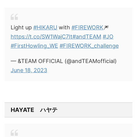
Light up
#HIKARU
with
#FIREWORK
🎆
https://t.co/SW1WajC7It
#andTEAM
#JO
#FirstHowling_WE
#FIREWORK_challenge
— &TEAM OFFICIAL (@andTEAMofficial)
June 18, 2023
HAYATE ハヤテ