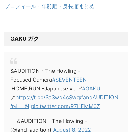
プロフィール・年齢順・身長順まとめ
GAKU ガク
&AUDITION - The Howling -
Focused Camera
#SEVENTEEN
'HOME;RUN -Japanese ver.-'
#GAKU
🔗
https://t.co/Sa3wg4cSwg
#andAUDITION
#세븐틴
pic.twitter.com/RZlilFMM0Z
— &AUDITION - The Howling -
(@and_audition)
August 8, 2022