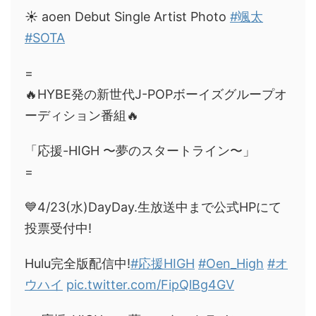
☀️ aoen Debut Single Artist Photo
#颯太
#SOTA
=
🔥HYBE発の新世代J-POPボーイズグループオ
ーディション番組🔥
「応援-HIGH 〜夢のスタートライン〜」
=
💙4/23(水)DayDay.生放送中まで公式HPにて
投票受付中!
Hulu完全版配信中!
#応援HIGH
#Oen_High
#オ
ウハイ
pic.twitter.com/FipQlBg4GV