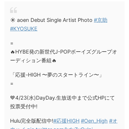
☀️ aoen Debut Single Artist Photo
#京助
#KYOSUKE
=
🔥HYBE発の新世代J-POPボーイズグループオ
ーディション番組🔥
「応援-HIGH 〜夢のスタートライン〜」
=
💙4/23(水)DayDay.生放送中まで公式HPにて
投票受付中!
Hulu完全版配信中!
#応援HIGH
#Oen_High
#オ