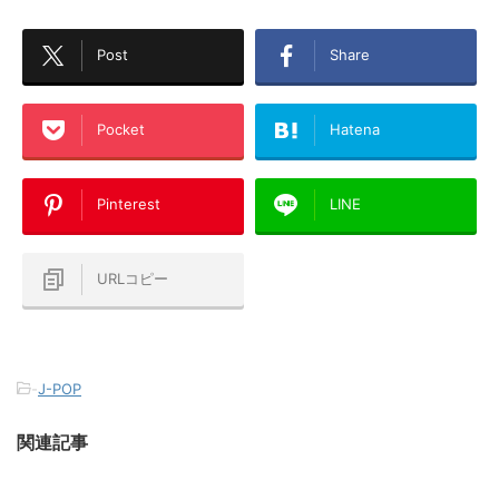
Post
Share
Pocket
Hatena
Pinterest
LINE
URLコピー
-
J-POP
関連記事