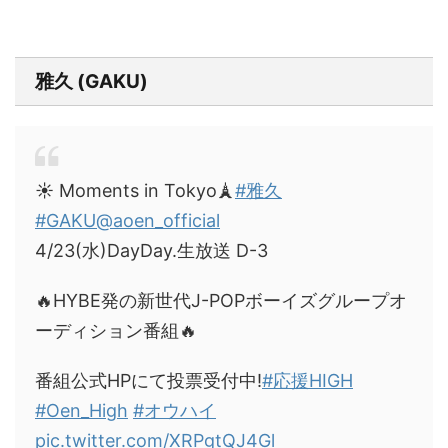
雅久 (GAKU)
☀️ Moments in Tokyo🗼
#雅久
#GAKU
@aoen_official
4/23(水)DayDay.生放送 D-3
🔥HYBE発の新世代J-POPボーイズグループオ
ーディション番組🔥
番組公式HPにて投票受付中!
#応援HIGH
#Oen_High
#オウハイ
pic.twitter.com/XRPgtQJ4Gl