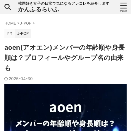
韓国好き女子の日常で気になるアレコレを紹介します
かんふるらいふ
HOME
>
J-POP
>
J-POP
aoen(アオエン)メンバーの年齢順や身長
順は？プロフィールやグループ名の由来
も
2025-04-30