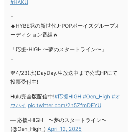
#HAKU
=
🔥HYBE発の新世代J-POPボーイズグループオ
ーディション番組🔥
「応援-HIGH 〜夢のスタートライン〜」
=
💙4/23(水)DayDay.生放送中まで公式HPにて
投票受付中!
Hulu完全版配信中!
#応援HIGH
#Oen_High
#オ
ウハイ
pic.twitter.com/2h5ZfmDEYU
— 応援-HIGH 〜夢のスタートライン〜
(@Oen_High_)
April 12, 2025