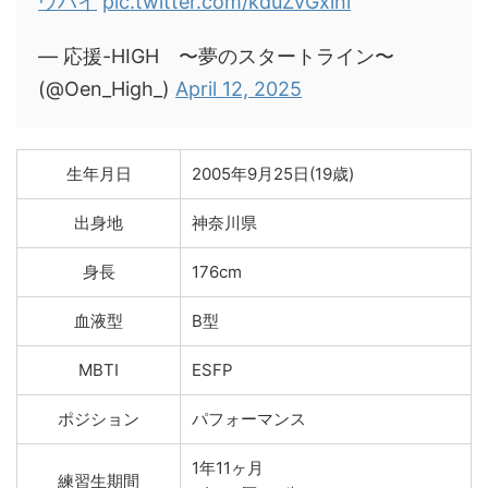
ウハイ
pic.twitter.com/kduZvGxlni
— 応援-HIGH 〜夢のスタートライン〜
(@Oen_High_)
April 12, 2025
生年月日
2005年9月25日(19歳)
出身地
神奈川県
身長
176cm
血液型
B型
MBTI
ESFP
ポジション
パフォーマンス
1年11ヶ月
練習生期間