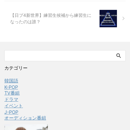
【日プ4新世界】練習生候補から練習生に
なったのは誰？
カテゴリー
韓国語
K-POP
TV番組
ドラマ
イベント
J-POP
オーディション番組