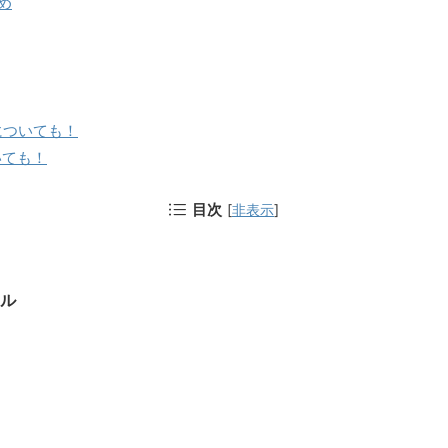
め
についても！
いても！
目次
[
非表示
]
ール