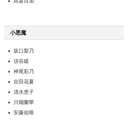
髙畠百加
小悪魔
坂口梨乃
須谷緩
神尾彩乃
吉田花夏
清水恵子
川畑蘭華
安藤佑唯