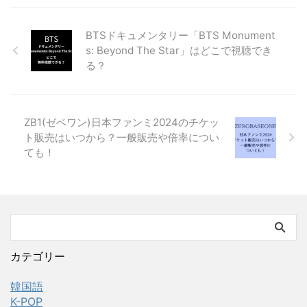
BTSドキュメンタリー「BTS Monument
s: Beyond The Star」はどこで視聴でき
る？
ZB1(ゼベワン)日本ファンミ2024のチケッ
ト販売はいつから？一般販売や倍率につい
ても！
カテゴリー
韓国語
K-POP