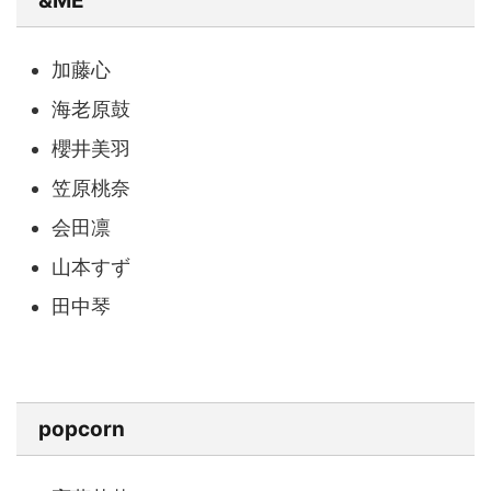
&ME
加藤心
海老原鼓
櫻井美羽
笠原桃奈
会田凛
山本すず
田中琴
popcorn