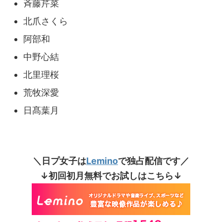
斉藤芹菜
北爪さくら
阿部和
中野心結
北里理桜
荒牧深愛
日髙葉月
＼日プ女子は
Lemino
で独占配信です／
↓初回初月無料でお試しはこちら↓