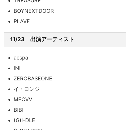
TREASURE
BOYNEXTDOOR
PLAVE
11/23 出演アーティスト
aespa
INI
ZEROBASEONE
イ・ヨンジ
MEOVV
BIBI
(G)I-DLE