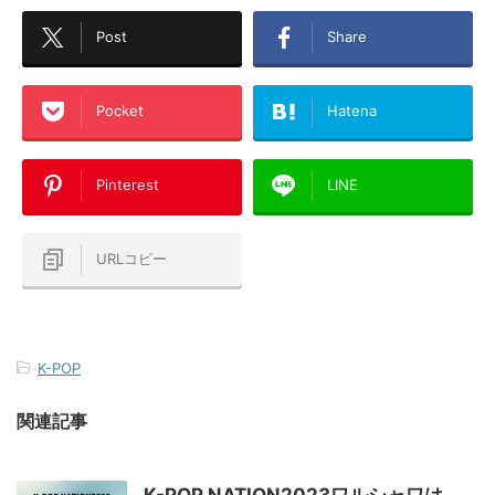
Post
Share
Pocket
Hatena
Pinterest
LINE
URLコピー
-
K-POP
関連記事