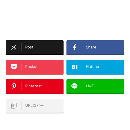
Post
Share
Pocket
Hatena
Pinterest
LINE
URLコピー