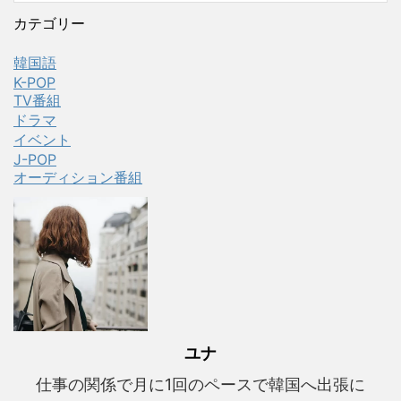
カテゴリー
韓国語
K-POP
TV番組
ドラマ
イベント
J-POP
オーディション番組
ユナ
仕事の関係で月に1回のペースで韓国へ出張に