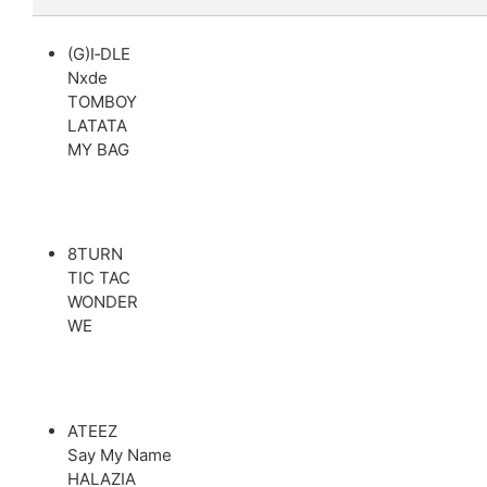
(G)I‐DLE
Nxde
TOMBOY
LATATA
MY BAG
8TURN
TIC TAC
WONDER
WE
ATEEZ
Say My Name
HALAZIA