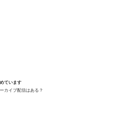
とめています
？アーカイブ配信はある？