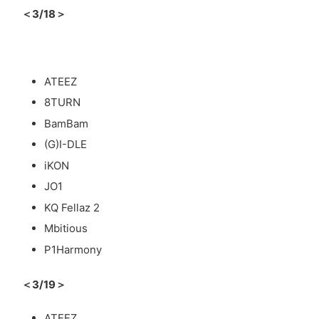
＜3/18＞
ATEEZ
8TURN
BamBam
(G)I-DLE
iKON
JO1
KQ Fellaz 2
Mbitious
P1Harmony
＜3/19＞
ATEEZ