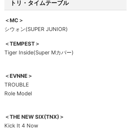
トリ・タイムテーブル
＜MC＞
シウォン(
SUPER JUNIOR
)
＜TEMPEST＞
Tiger Inside(Super Mカバー)
＜EVNNE＞
TROUBLE
Role Model
＜THE NEW SIX(TNX)＞
Kick It 4 Now