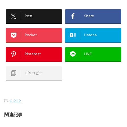
Post
Share
Pocket
Hatena
Pinterest
LINE
URLコピー
-
K-POP
関連記事