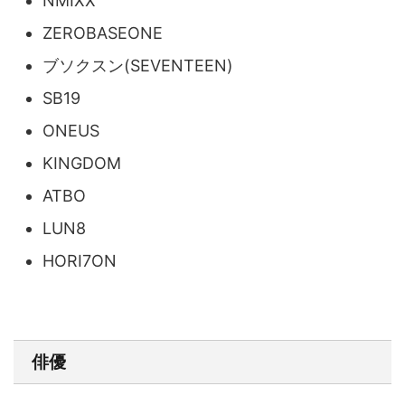
NMIXX
ZEROBASEONE
ブソクスン(SEVENTEEN)
SB19
ONEUS
KINGDOM
ATBO
LUN8
HORI7ON
俳優