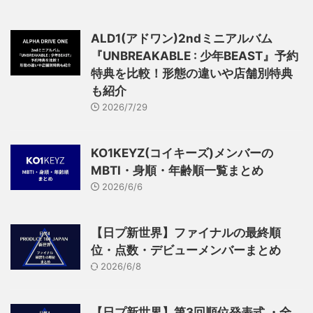
ALD1(アドワン)2ndミニアルバム
『UNBREAKABLE : 少年BEAST』予約
特典を比較！形態の違いや店舗別特典
も紹介
2026/7/29
KO1KEYZ(コイキーズ)メンバーの
MBTI・身順・年齢順一覧まとめ
2026/6/6
【日プ新世界】ファイナルの最終順
位・点数・デビューメンバーまとめ
2026/6/8
【日プ新世界】第3回順位発表式 ・全